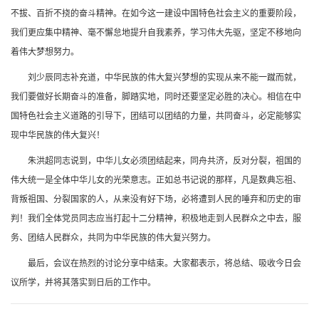
不拔、百折不挠的奋斗精神。在如今这一建设中国特色社会主义的重要阶段，
我们更应集中精神、毫不懈怠地提升自我素养，学习伟大先驱，坚定不移地向
着伟大梦想努力。
刘少辰同志补充道，中华民族的伟大复兴梦想的实现从来不能一蹴而就，
我们要做好长期奋斗的准备，脚踏实地，同时还要坚定必胜的决心。相信在中
国特色社会主义道路的引导下，团结可以团结的力量，共同奋斗，必定能够实
现中华民族的伟大复兴！
朱洪超同志说到，中华儿女必须团结起来，同舟共济，反对分裂，祖国的
伟大统一是全体中华儿女的光荣意志。正如总书记说的那样，凡是数典忘祖、
背叛祖国、分裂国家的人，从来没有好下场，必将遭到人民的唾弃和历史的审
判！我们全体党员同志应当打起十二分精神，积极地走到人民群众之中去，服
务、团结人民群众，共同为中华民族的伟大复兴努力。
最后，会议在热烈的讨论分享中结束。大家都表示，将总结、吸收今日会
议所学，并将其落实到日后的工作中。