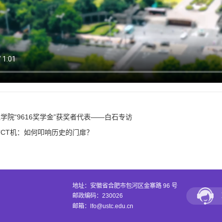
学院“9616奖学金”获奖者代表——白石专访
CT机：如何叩响历史的门扉？
地址：安徽省合肥市包河区金寨路 96 号
邮政编码：230026
邮箱：lfo@ustc.edu.cn