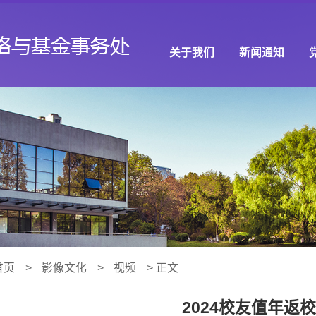
关于我们
新闻通知
首页
>
影像文化
>
视频
> 正文
2024校友值年返